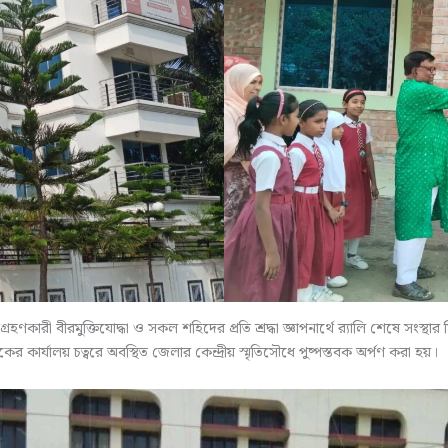
ংশগ্রহণকারী বীরমুক্তিযোদ্ধা ও সকল শহিদের প্রতি শ্রদ্ধা জ্ঞাপনার্থে র‌্যালি শেষে স
 কার্যালয় চত্বরে অবস্থিত জেলার কেন্দ্রীয় স্মৃতিসৌধে পুষ্পস্তবক অর্পণ করা হয়।