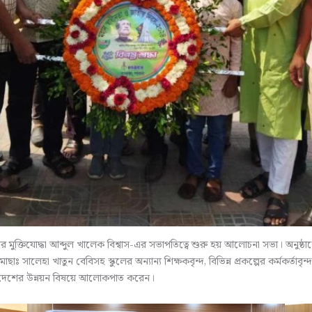
ুক্তিযোদ্ধা আব্দুল খালেক বিশ্বাস-এর সভাপতিত্বে শুরু হয় আলোচনা সভা। অনুষ্ঠা
সালেহা খাতুন বেবিসহ স্কুলের অন্যান্য শিক্ষকবৃন্দ, বিভিন্ন প্রকল্পের কর্মকর্তাবৃন্দ
বং দেশের উন্নয়ন বিষয়ে আলোকপাত করেন।