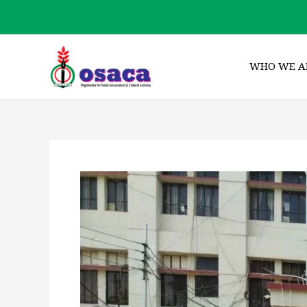
Skip
to
content
WHO WE A