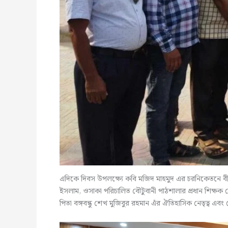
এদিকে দিবস উপলক্ষ্যে কবি মজিদ মাহমুদ এর চরনিকেতনে বীর ম
ইসলাম, ওসাকা পরিচালিত বৌটুবানী পাঠশালার প্রধান শিক্ষক মোছাঃ 
পিতা বঙ্গবন্ধু শেখ মুজিবুর রহমান এঁর ঐতিহাসিক নেতৃত্ব এ