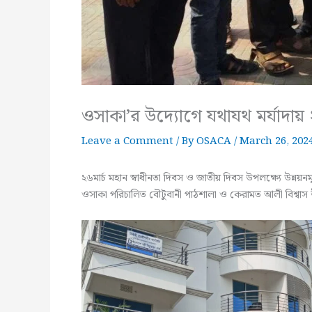
ওসাকা’র উদ্যোগে যথাযথ মর্যাদায়
Leave a Comment
/ By
OSACA
/
March 26, 202
২৬মার্চ মহান স্বাধীনতা দিবস ও জাতীয় দিবস উপলক্ষ্যে উন্নয়
ওসাকা পরিচালিত বৌটুবানী পাঠশালা ও কেরামত আলী বিশ্বাস উচ